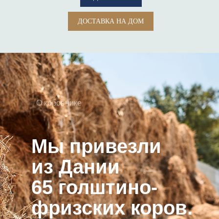
ДОСТАВКА НА ДОМ
О коровнике
Мы привезли
из Дании
65 голштино-
фризских коров.