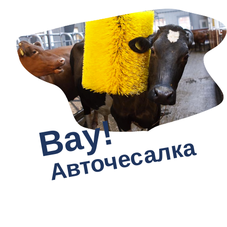
Вау!
Авточесалка